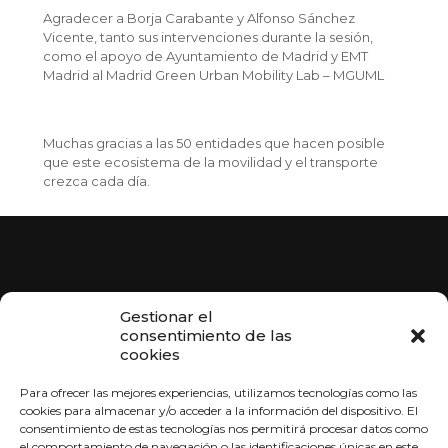
Agradecer a Borja Carabante y Alfonso Sánchez
Vicente, tanto sus intervenciones durante la sesión,
como el apoyo de Ayuntamiento de Madrid y EMT
Madrid al Madrid Green Urban Mobility Lab – MGUML
Muchas gracias a las 50 entidades que hacen posible
que este ecosistema de la movilidad y el transporte
crezca cada día.
Gestionar el
consentimiento de las
cookies
Para ofrecer las mejores experiencias, utilizamos tecnologías como las
Contacto
cookies para almacenar y/o acceder a la información del dispositivo. El
consentimiento de estas tecnologías nos permitirá procesar datos como
Calle Montalbán 3, 6ºDerecha, 28014 Madrid
el comportamiento de navegación o las identificaciones únicas en este