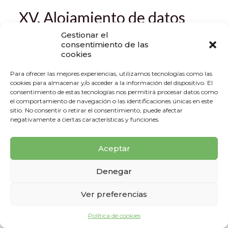
XV. Alojamiento de datos
Gestionar el
Por razones técnicas y de calidad de Servicios, la web
consentimiento de las
https://mguml.com se encuentra alojada en los servidores
cookies
dentro del ámbito de la Unión Europea.
Para ofrecer las mejores experiencias, utilizamos tecnologías como las
XVI. Disponibilidad de los
cookies para almacenar y/o acceder a la información del dispositivo. El
consentimiento de estas tecnologías nos permitirá procesar datos como
datos
el comportamiento de navegación o las identificaciones únicas en este
sitio. No consentir o retirar el consentimiento, puede afectar
negativamente a ciertas características y funciones.
La disponibilidad de los datos en internet puede verse
limitada por muchos factores externos los cuales no se
pueden controlar ni prever, la Asociación no será
Aceptar
responsable de los daños o perjuicios que estos
pudiesen
ocasionar intentando prestar los Servicios por vías
Denegar
alternativas a internet.
Ver preferencias
La Asociación mantendrá los más altos estándares de
seguridad para asegurar su confidencialidad, integridad y
Política de cookies
disponibilidad.