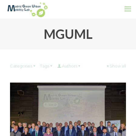
MGUML
Categories
Tags
Authors
Show all