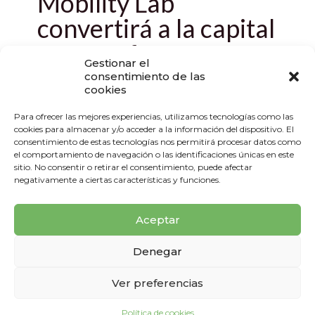
Mobility Lab’
convertirá a la capital
en un referente
Gestionar el
internacional en
consentimiento de las
cookies
innovación y
Para ofrecer las mejores experiencias, utilizamos tecnologías como las
tecnología de la
cookies para almacenar y/o acceder a la información del dispositivo. El
consentimiento de estas tecnologías nos permitirá procesar datos como
movilidad según
el comportamiento de navegación o las identificaciones únicas en este
sitio. No consentir o retirar el consentimiento, puede afectar
Almeida
negativamente a ciertas características y funciones.
El alcalde de Madrid, Jose Luis Martínez-Almeida,
Aceptar
acompañado por el delegado de Medio Ambiente y
Movilidad, Borja Carabante, ha recibido en el
Ayuntamiento de Madrid a
[…]
Denegar
Ver preferencias
0
Read more
Política de cookies